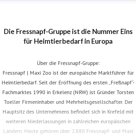
edaktionelle Anfragen
ressekontakt
Die Pressekontakte sind ausschließlich für die
eantwortung von Fragen von Medienvertreter:innen und
Die Fressnapf-Gruppe ist die Nummer Eins
urnalist:innen vorgesehen.
presse@fressnapf.com
für Heimtierbedarf in Europa
Über die Fressnapf-Gruppe:
Fressnapf | Maxi Zoo ist der europäische Marktführer für
Heimtierbedarf. Seit der Eröffnung des ersten „Freßnapf“-
Fachmarktes 1990 in Erkelenz (NRW) ist Gründer Torsten
Toeller Firmeninhaber und Mehrheitsgesellschafter. Der
Hauptsitz des Unternehmens befindet sich in Krefeld mit
weiteren Niederlassungen in zahlreichen europäischen
Ländern. Heute gehören über 2.880 Fressnapf- und Maxi