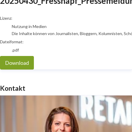
20250430_Fressnapf_Pressemeldu
go to media item
Lizenz:
Nutzung in Medien
Die Inhalte können von Journalisten, Bloggern, Kolumnisten, Sch
Dateiformat:
.pdf
Download
Kontakt