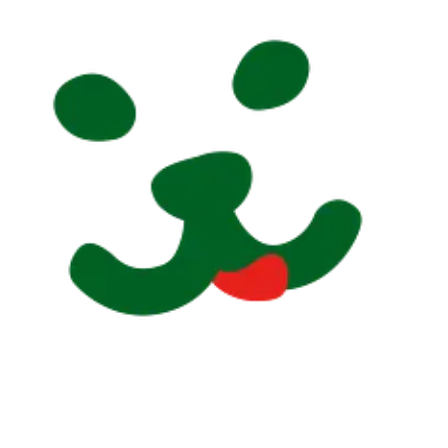
imone.simons@fressnapf.com