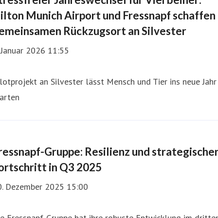
ilton Munich Airport und Fressnapf schaffen
emeinsamen Rückzugsort an Silvester
 Januar 2026 11:55
lotprojekt an Silvester lässt Mensch und Tier ins neue Jahr
arten
ressnapf-Gruppe: Resilienz und strategische
ortschritt in Q3 2025
0. Dezember 2025 15:00
e Fressnapf-Gruppe hat ihre robuste Entwicklung im dritte