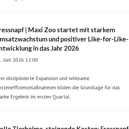
ressnapf | Maxi Zoo startet mit starkem
msatzwachstum und positiver Like-for-Like-
ntwicklung in das Jahr 2026
. Juni 2026 12:00
ne disziplinierte Expansion und wirksame
osteneffizienzmaßnahmen bilden die Grundlage für das
arke Ergebnis im ersten Quartal.
olle Tierheime, steigende Kosten: Fressnapf