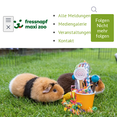
Im Newsro
Alle Meldungen
Folgen
Mediengalerie
Nicht
mehr
Veranstaltungen
folgen
Kontakt