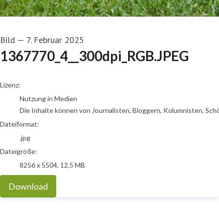
Bild
—
7. Februar 2025
1367770_4__300dpi_RGB.JPEG
go to media item
Lizenz:
Nutzung in Medien
Die Inhalte können von Journalisten, Bloggern, Kolumnisten, Sch
Dateiformat:
.jpg
Dateigröße:
8256 x 5504, 12,5 MB
Download