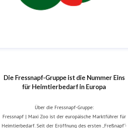
edaktionelle Anfragen
ressekontakt
Die Pressekontakte sind ausschließlich für die
eantwortung von Fragen von Medienvertreter:innen und
Die Fressnapf-Gruppe ist die Nummer Eins
urnalist:innen vorgesehen.
presse@fressnapf.com
für Heimtierbedarf in Europa
Über die Fressnapf-Gruppe:
Fressnapf | Maxi Zoo ist der europäische Marktführer für
Heimtierbedarf. Seit der Eröffnung des ersten „Freßnapf“-