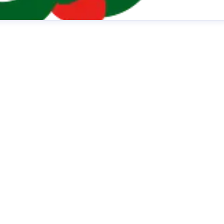
takte sind ausschließlich für die Beantwortung von Fragen
d Journalist:innen vorgesehen.
presse@fressnapf.com