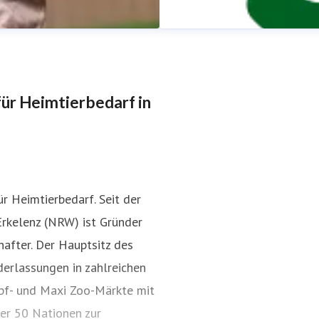
für Heimtierbedarf in
Redaktionelle Anfragen
r Heimtierbedarf. Seit der
essnapf.com
Pressekontakt
Die Pressekon
rkelenz (NRW) ist Gründer
von Medienvertreter:innen un
after. Der Hauptsitz des
derlassungen in zahlreichen
pf- und Maxi Zoo-Märkte mit
ber 50 Nationen zur