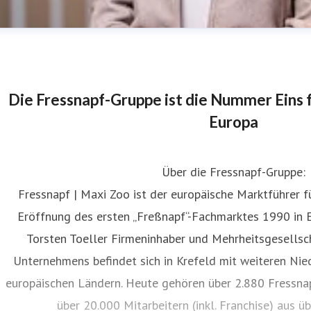
Die Fressnapf-Gruppe ist die Nummer Eins 
Europa
Über die Fressnapf-Gruppe:
imone Simons
Fressnapf | Maxi Zoo ist der europäische Marktführer fü
ressekontakt
Corporate Communications
simone.simons@fr
Eröffnung des ersten „Freßnapf“-Fachmarktes 1990 in E
Torsten Toeller Firmeninhaber und Mehrheitsgesellsch
Unternehmens befindet sich in Krefeld mit weiteren Nie
europäischen Ländern. Heute gehören über 2.880 Fressna
über 20.000 Mitarbeitern (inkl. Franchise) aus ü