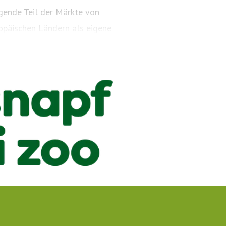
gende Teil der Märkte von
ropäischen Ländern als eigene
oo als Sponsor verschiedener
es Engagement im Rahmen der
Happier Pets. Happier People.“
ntiertes Omnichannel-
n aus allen Preiskategorien,
ie Mission des Unternehmens
 Haustieren und Tierhaltern
machen.“