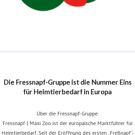
edaktionelle Anfragen
ressekontakt
Die Pressekontakte sind ausschließlich für die
eantwortung von Fragen von Medienvertreter:innen und
Die Fressnapf-Gruppe ist die Nummer Eins
urnalist:innen vorgesehen.
presse@fressnapf.com
für Heimtierbedarf in Europa
Über die Fressnapf-Gruppe:
Fressnapf | Maxi Zoo ist der europäische Marktführer für
Heimtierbedarf. Seit der Eröffnung des ersten „Freßnapf“-