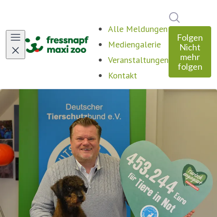
Im Newsro
Alle Meldungen
Folgen
Mediengalerie
Nicht
mehr
Veranstaltungen
folgen
Kontakt