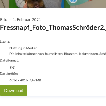
Bild
—
1. Februar 2021
Fressnapf_Foto_ThomasSchröder2.
go to media item
Lizenz:
Nutzung in Medien
Die Inhalte können von Journalisten, Bloggern, Kolumnisten, Sch
Dateiformat:
.jpg
Dateigröße:
6016 x 4016, 7,47 MB
Download