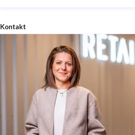
Darüber hinaus ist die Fressnapf-Gruppe Förderer
verschiedener, gemeinnütziger Tierschutzprojekte und
baut ihr soziales Engagement unter der Initiative
Kontakt
„Tierisch engagiert“ stetig aus. Mit der Vision „Happier
Pets. Happier People.“ versteht sich die Fressnapf-
Gruppe kanalunabhängig als kundenzentriertes
Handelsunternehmen und freundschaftlicher
Verbündeter zwischen Mensch und Tier. Zum Sortiment
gehören aktuell 16 exklusiv bei Fressnapf l Maxi Zoo
erhältliche Marken aller Preiskategorien. Die Mission
des Unternehmens lautet: „Wir geben alles dafür, das
Zusammenleben von Mensch und Tier einfacher,
besser und glücklicher zu machen.“