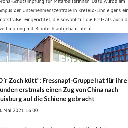
orona-Schutzimpfung für MitarbeiterInnen. Dazu wurde am
ampus der Unternehmenszentrale in Krefeld-Linn eigens ei
mpfstraße“ eingerichtet, die sowohl für die Erst- als auch d
eitimpfung mit Biontech aufgebaut bleibt.
D´r Zoch kütt“: Fressnapf-Gruppe hat für ihre
unden erstmals einen Zug von China nach
uisburg auf die Schiene gebracht
0. Mai 2021 16:00