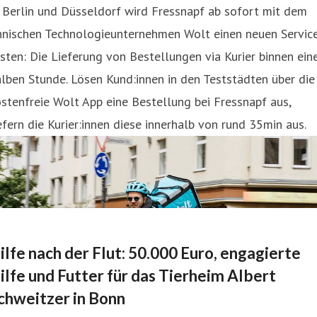
 Berlin und Düsseldorf wird Fressnapf ab sofort mit dem
innischen Technologieunternehmen Wolt einen neuen Servic
sten: Die Lieferung von Bestellungen via Kurier binnen ein
lben Stunde. Lösen Kund:innen in den Teststädten über die
stenfreie Wolt App eine Bestellung bei Fressnapf aus,
efern die Kurier:innen diese innerhalb von rund 35min aus.
ilfe nach der Flut: 50.000 Euro, engagierte
ilfe und Futter für das Tierheim Albert
chweitzer in Bonn