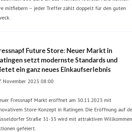
ve mitfiebern – jeder Treffer zählt doppelt für den guten
weck.
ressnapf Future Store: Neuer Markt in
atingen setzt modernste Standards und
ietet ein ganz neues Einkaufserlebnis
7. November 2023 08:00
euer Fressnapf Markt eröffnet am 30.11.2023 mit
novativem Store-Konzept in Ratingen. Die Eröffnung auf d
üsseldorfer Straße 31-33 wird mit attraktiven Willkommen
tionen gefeiert.