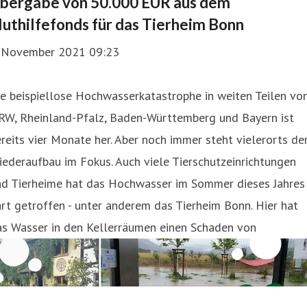
bergabe von 50.000 EUR aus dem
luthilfefonds für das Tierheim Bonn
. November 2021 09:23
e beispiellose Hochwasserkatastrophe in weiten Teilen vo
RW, Rheinland-Pfalz, Baden-Württemberg und Bayern ist
reits vier Monate her. Aber noch immer steht vielerorts de
ederaufbau im Fokus. Auch viele Tierschutzeinrichtungen
nd Tierheime hat das Hochwasser im Sommer dieses Jahres
rt getroffen - unter anderem das Tierheim Bonn. Hier hat
as Wasser in den Kellerräumen einen Schaden von