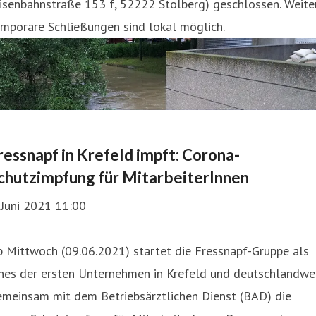
isenbahnstraße 153 f, 52222 Stolberg) geschlossen. Weite
mporäre Schließungen sind lokal möglich.
ressnapf in Krefeld impft: Corona-
chutzimpfung für MitarbeiterInnen
 Juni 2021 11:00
 Mittwoch (09.06.2021) startet die Fressnapf-Gruppe als
ines der ersten Unternehmen in Krefeld und deutschlandwe
emeinsam mit dem Betriebsärztlichen Dienst (BAD) die