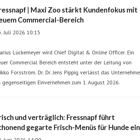
ressnapf | Maxi Zoo stärkt Kundenfokus mit
euem Commercial-Bereich
. Juli 2026 10:15
rius Lückemeyer wird Chief Digital & Online Officer. Ein
uer Commercial Bereich entsteht unter der Leitung von
kko Forsström. Dr. Dr. Jens Pippig verlässt das Unternehm
m gegenseitigen Einvernehmen zum 1. August 2026.
risch und verträglich: Fressnapf führt
chonend gegarte Frisch-Menüs für Hunde ein
. Juni 2026 14:00