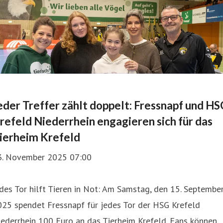
eder Treffer zählt doppelt: Fressnapf und HS
refeld Niederrhein engagieren sich für das
ierheim Krefeld
3. November 2025 07:00
des Tor hilft Tieren in Not: Am Samstag, den 15. Septembe
025 spendet Fressnapf für jedes Tor der HSG Krefeld
ederrhein 100 Euro an das Tierheim Krefeld. Fans können