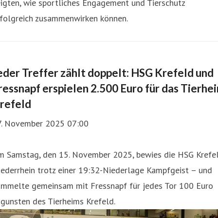
igten, wie sportliches Engagement und Tierschutz
rfolgreich zusammenwirken können.
eder Treffer zählt doppelt: HSG Krefeld und
ressnapf erspielen 2.500 Euro für das Tierhe
refeld
7. November 2025 07:00
m Samstag, den 15. November 2025, bewies die HSG Krefe
ederrhein trotz einer 19:32-Niederlage Kampfgeist – und
ammelte gemeinsam mit Fressnapf für jedes Tor 100 Euro
gunsten des Tierheims Krefeld.