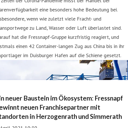
n Zeiten der Corona-Pandemie misst der Handel der
arenverfügbarkeit eine besonders hohe Bedeutung bei.
sbesondere, wenn wie zuletzt viele Fracht- und
ansportwege zu Land, Wasser oder Luft überlastet sind.
rauf hat die Fressnapf-Gruppe kurzfristig reagiert, und
stmals einen 42 Container-langen Zug aus China bis in ihr
portlager im Duisburger Hafen auf die Schiene gesetzt.
in neuer Baustein im Ökosystem: Fressnapf
ewinnt neuen Franchisepartner mit
tandorten in Herzogenrath und Simmerath
 April 2021 10:30