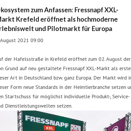
kosystem zum Anfassen: Fressnapf XXL-
arkt Krefeld eröffnet als hochmoderne
rlebniswelt und Pilotmarkt für Europa
. August 2021 09:00
f der Hafelsstraße in Krefeld eröffnet zum 02. August der
n Grund auf neu gestaltete Fressnapf XXL-Markt als erste
eser Art in Deutschland bzw. ganz Europa. Der Markt wird i
eser Form neue Standards in der Heimtierbranche setzen u
n Startschuss für möglichst individuelle Produkt-, Service-
d Dienstleistungswelten setzen.