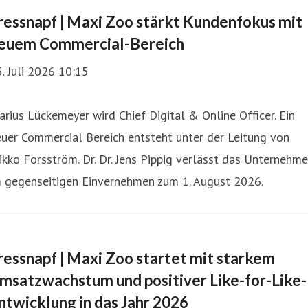
ressnapf | Maxi Zoo stärkt Kundenfokus mit
euem Commercial-Bereich
. Juli 2026 10:15
rius Lückemeyer wird Chief Digital & Online Officer. Ein
uer Commercial Bereich entsteht unter der Leitung von
kko Forsström. Dr. Dr. Jens Pippig verlässt das Unternehm
m gegenseitigen Einvernehmen zum 1. August 2026.
ressnapf | Maxi Zoo startet mit starkem
msatzwachstum und positiver Like-for-Like-
ntwicklung in das Jahr 2026