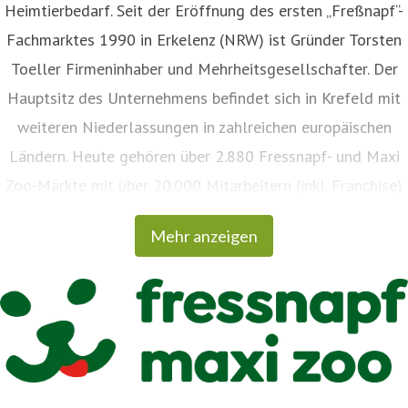
Heimtierbedarf. Seit der Eröffnung des ersten „Freßnapf“-
Fachmarktes 1990 in Erkelenz (NRW) ist Gründer Torsten
Toeller Firmeninhaber und Mehrheitsgesellschafter. Der
Hauptsitz des Unternehmens befindet sich in Krefeld mit
weiteren Niederlassungen in zahlreichen europäischen
Ländern. Heute gehören über 2.880 Fressnapf- und Maxi
Zoo-Märkte mit über 20.000 Mitarbeitern (inkl. Franchise)
aus über 50 Nationen zur Unternehmensgruppe. In
Mehr anzeigen
Deutschland wird der überwiegende Teil der Märkte von
selbständigen Franchisepartnern betrieben, in anderen
europäischen Ländern als eigene Märkte. Darüber hinaus
engagiert sich Fressnapf | Maxi Zoo als Sponsor
verschiedener gemeinnütziger Tierschutzprojekte und baut
ihr soziales Engagement im Rahmen der Initiative „tierisch